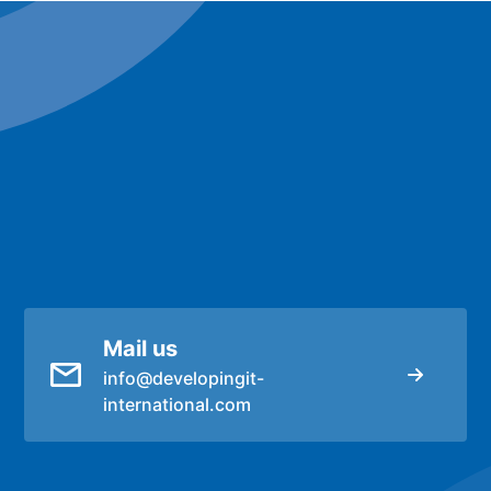
al
Mail us
info@developingit-
international.com