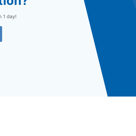
tion?
n 1 day!