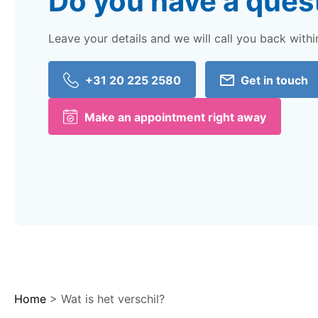
Do you have a ques
Leave your details and we will call you back withi
+31 20 225 2580
Get in touch
Make an appointment right away
eel op Facebook
eel op Linkedin
eel op Twitter
Home
>
Wat is het verschil?