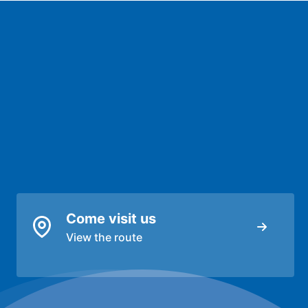
Come visit us
View the route